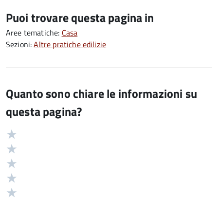
Puoi trovare questa pagina in
Aree tematiche:
Casa
Sezioni:
Altre pratiche edilizie
Quanto sono chiare le informazioni su
questa pagina?
Valuta
Valutazione
5
Valuta
stelle
4
Valuta
su
stelle
3
Valuta
5
su
stelle
2
Valuta
5
su
stelle
1
5
su
stelle