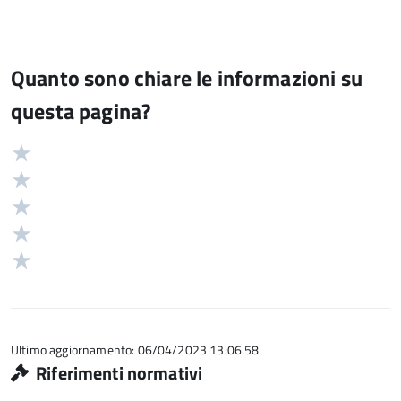
Quanto sono chiare le informazioni su
questa pagina?
Valuta
Valutazione
5
Valuta
stelle
4
Valuta
su
stelle
3
Valuta
5
su
stelle
2
Valuta
5
su
stelle
1
5
su
stelle
5
su
5
Ultimo aggiornamento: 06/04/2023 13:06.58
Riferimenti normativi