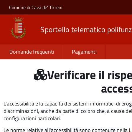
Salta al contenuto principale
Skip to site navigation
Comune di Cava de' Tirreni
Sportello telematico polifunz
Domande frequenti
Pagamenti
Verificare il risp
access
L'accessibilità è la capacità dei sistemi informatici di erog
discriminazioni, anche da parte di coloro che, a causa dell
configurazioni particolari.
Le norme relative all'accessibilità sono contenute nella
L