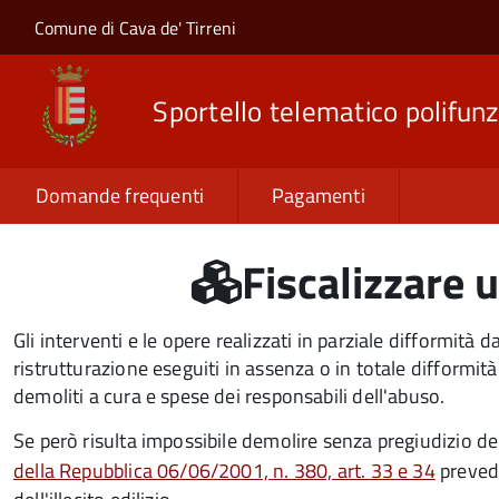
Salta al contenuto principale
Skip to site navigation
Comune di Cava de' Tirreni
Sportello telematico polifunz
Domande frequenti
Pagamenti
Fiscalizzare u
Gli interventi e le opere realizzati in parziale difformità dal
ristrutturazione eseguiti in assenza o in totale difformi
demoliti a cura e spese dei responsabili dell'abuso.
Se però risulta impossibile demolire senza pregiudizio del
della Repubblica 06/06/2001, n. 380, art. 33 e 34
prevede