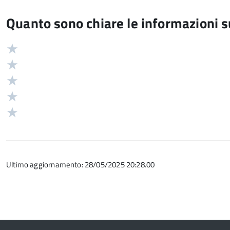
Quanto sono chiare le informazioni 
Valuta
Valutazione
5
Valuta
stelle
4
Valuta
su
stelle
3
Valuta
5
su
stelle
2
Valuta
5
su
stelle
1
5
su
stelle
5
su
Ultimo aggiornamento: 28/05/2025 20:28.00
5