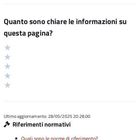
Quanto sono chiare le informazioni su
questa pagina?
Valuta
Valutazione
5
Valuta
stelle
4
Valuta
su
stelle
3
Valuta
5
su
stelle
2
Valuta
5
su
stelle
1
5
su
stelle
5
su
5
Ultimo aggiornamento: 28/05/2025 20:28.00
Riferimenti normativi
Quali sono le norme di riferimento?