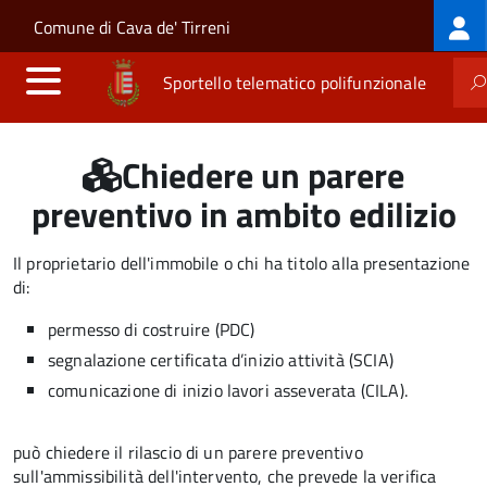
Log
Salta al contenuto principale
Skip to site navigation
Comune di Cava de' Tirreni
me
Sportello telematico polifunzionale
Chiedere un parere
preventivo in ambito edilizio
Il proprietario dell'immobile o chi ha titolo alla presentazione
di:
permesso di costruire (PDC)
segnalazione certificata d’inizio attività (SCIA)
comunicazione di inizio lavori asseverata (CILA).
può chiedere il rilascio di un parere preventivo
sull'ammissibilità dell'intervento, che prevede la verifica