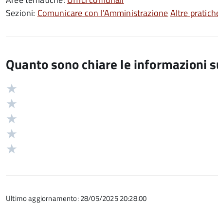
Sezioni:
Comunicare con l'Amministrazione
Altre pratiche
Quanto sono chiare le informazioni 
Valuta
Valutazione
5
Valuta
stelle
4
Valuta
su
stelle
3
Valuta
5
su
stelle
2
Valuta
5
su
stelle
1
5
su
stelle
5
su
Ultimo aggiornamento: 28/05/2025 20:28.00
5