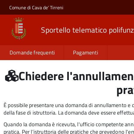
Salta al contenuto principale
Skip to site navigation
Comune di Cava de' Tirreni
Sportello telematico polifunz
Domande frequenti
Pagamenti
Chiedere l'annullament
pra
È possibile presentare una domanda di annullamento e d
della fase di istruttoria. La domanda deve essere effettu
Quando la domanda è ricevuta, l'ufficio competente annul
pratica. Per l’istruttoria delle pratiche che prevedono l'