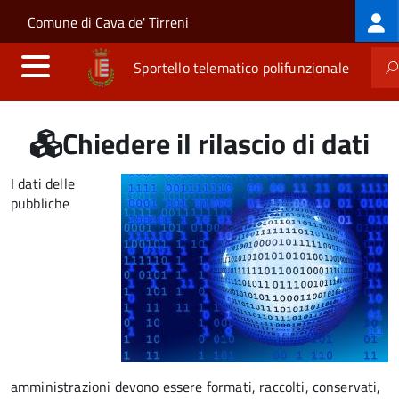
Log
Salta al contenuto principale
Skip to site navigation
Comune di Cava de' Tirreni
me
Sportello telematico polifunzionale
Chiedere il rilascio di dati
I dati delle
pubbliche
amministrazioni devono essere formati, raccolti, conservati,