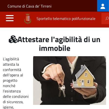
Log
Salta al contenuto principale
Skip to site navigation
Comune di Cava de' Tirreni
me
Sportello telematico polifunzionale
Attestare l'agibilità di un
immobile
L’agibilità
attesta la
conformità
dell’opera al
progetto
nonché
l’esistenza
delle condizioni
di sicurezza,
igiene,