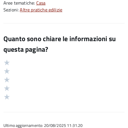
Aree tematiche:
Casa
Sezioni:
Altre pratiche edilizie
Quanto sono chiare le informazioni su
questa pagina?
Valuta
Valutazione
5
Valuta
stelle
4
Valuta
su
stelle
3
Valuta
5
su
stelle
2
Valuta
5
su
stelle
1
5
su
stelle
5
su
5
Ultimo aggiornamento: 20/08/2025 11:31.20