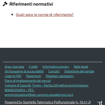
Riferimenti normativi
Quali sono le norme di riferimento?
Area riservata
Crediti
Informativa privacy
Note legali
Dichiarazione di accessibilità
Contatti
Statistiche del portale
Leggi le FAQ
Pagamenti
Riepilogo valutazioni
Piano di miglioramento dei servizi
Comune di Cava de' Tirreni - Partita IVA dell'amministrazione:
80000350654 - PEC:
amministrazione@pec.comune.cavadetirreni.sa.it
Powered by Sportello Telematico Polifunzionale (v. 10.41.2)