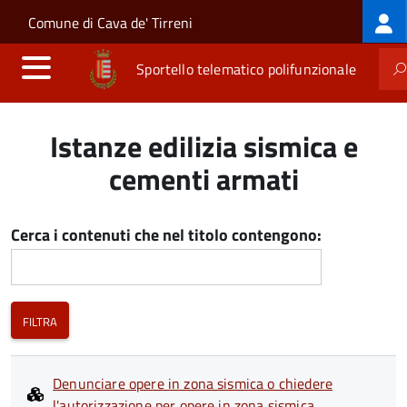
Log
Salta al contenuto principale
Skip to site navigation
Comune di Cava de' Tirreni
me
Sportello telematico polifunzionale
Istanze edilizia sismica e
cementi armati
Cerca i contenuti che nel titolo contengono:
Denunciare opere in zona sismica o chiedere
l'autorizzazione per opere in zona sismica