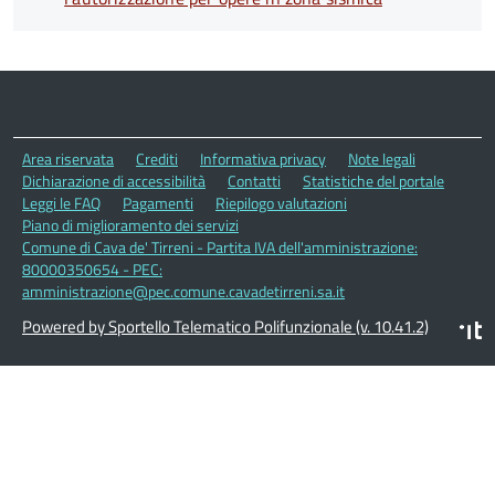
Area riservata
Crediti
Informativa privacy
Note legali
Dichiarazione di accessibilità
Contatti
Statistiche del portale
Leggi le FAQ
Pagamenti
Riepilogo valutazioni
Piano di miglioramento dei servizi
Comune di Cava de' Tirreni - Partita IVA dell'amministrazione:
80000350654 - PEC:
amministrazione@pec.comune.cavadetirreni.sa.it
Powered by Sportello Telematico Polifunzionale (v. 10.41.2)