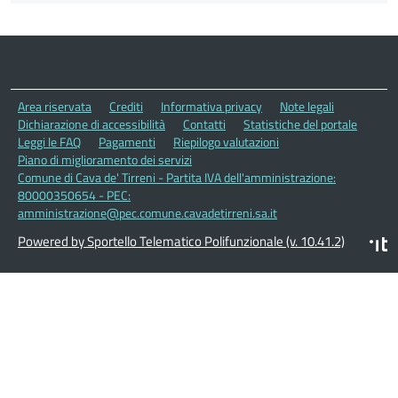
Area riservata
Crediti
Informativa privacy
Note legali
Dichiarazione di accessibilità
Contatti
Statistiche del portale
Leggi le FAQ
Pagamenti
Riepilogo valutazioni
Piano di miglioramento dei servizi
Comune di Cava de' Tirreni - Partita IVA dell'amministrazione:
80000350654 - PEC:
amministrazione@pec.comune.cavadetirreni.sa.it
Powered by Sportello Telematico Polifunzionale (v. 10.41.2)