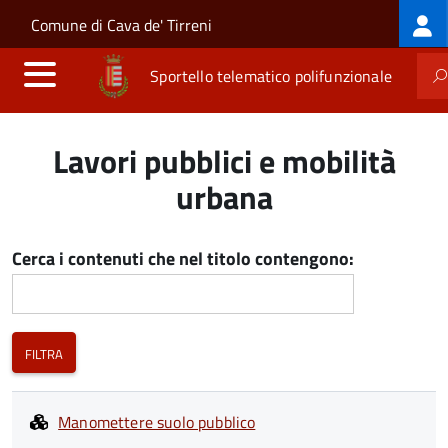
Log
Salta al contenuto principale
Skip to site navigation
Comune di Cava de' Tirreni
me
Sportello telematico polifunzionale
Lavori pubblici e mobilità
urbana
Cerca i contenuti che nel titolo contengono:
Manomettere suolo pubblico