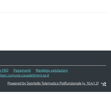
le FAQ
Pagamenti
Riepilogo valutazioni
@pec.comune.cavadetirreni.sa.it
Powered by Sportello Telematico Polifunzionale (v. 10.41.2)