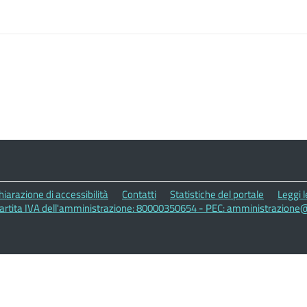
hiarazione di accessibilità
Contatti
Statistiche del portale
Leggi 
 Partita IVA dell'amministrazione: 80000350654 - PEC: amministrazione