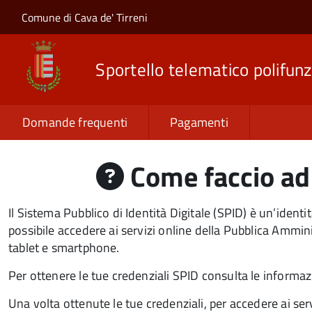
Salta al contenuto principale
Skip to site navigation
Comune di Cava de' Tirreni
Sportello telematico polifunz
Domande frequenti
Pagamenti
Come faccio ad 
Il Sistema Pubblico di Identità Digitale (SPID) è un’iden
possibile accedere ai servizi online della Pubblica Ammini
tablet e smartphone.
Per ottenere le tue credenziali SPID consulta le informaz
Una volta ottenute le tue credenziali, per accedere ai serv