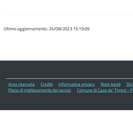
Ultimo aggiornamento: 24/08/2023 15:19.09
Area riservata
Crediti
Informativa privacy
Note legali
Dic
Piano di miglioramento dei servizi
Comune di Cava de' Tirreni -