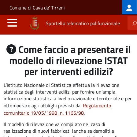
Log
Salta al contenuto principale
Skip to site navigation
Comune di Cava de' Tirreni
me
Sportello telematico polifunzionale
Come faccio a presentare il
modello di rilevazione ISTAT
per interventi edilizi?
L’Istituto Nazionale di Statistica effettua la rilevazione
statistica degli interventi edilizi per fornire un’ampia
informazione statistica a livello nazionale e territoriale e per
ottemperare agli obblighi previsti dal
Regolamento
comunitario 19/05/1998, n. 1165/98
.
Il modello di rilevazione va compilato nel caso di
realizzazione di nuovi fabbricati (anche se demoliti e