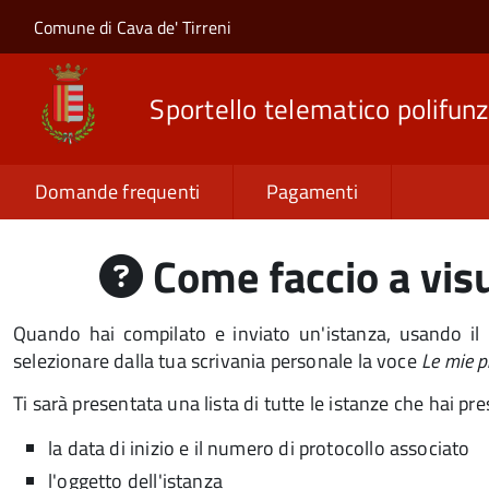
Salta al contenuto principale
Skip to site navigation
Comune di Cava de' Tirreni
Sportello telematico polifunz
Domande frequenti
Pagamenti
Come faccio a visu
Quando hai compilato e inviato un'istanza, usando il 
selezionare dalla tua scrivania personale la voce
Le mie p
Ti sarà presentata una lista di tutte le istanze che hai p
la data di inizio e il numero di protocollo associato
l'oggetto dell'istanza