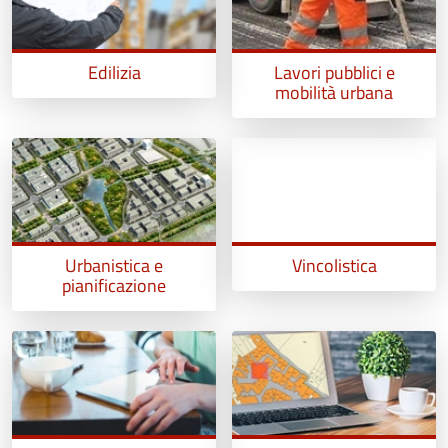
Edilizia
Lavori pubblici e
mobilità urbana
Urbanistica e
Vincolistica
pianificazione