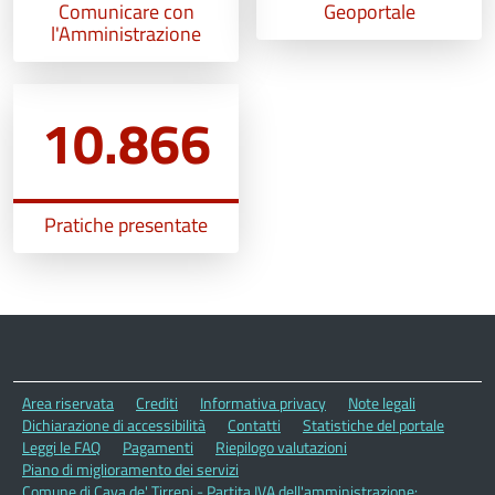
Comunicare con
Geoportale
l'Amministrazione
10.866
Pratiche presentate
Area riservata
Crediti
Informativa privacy
Note legali
Dichiarazione di accessibilità
Contatti
Statistiche del portale
Leggi le FAQ
Pagamenti
Riepilogo valutazioni
Piano di miglioramento dei servizi
Comune di Cava de' Tirreni - Partita IVA dell'amministrazione: