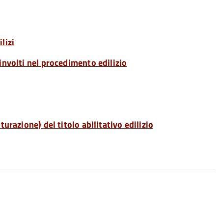
lizi
involti nel procedimento edilizio
urazione) del titolo abilitativo edilizio