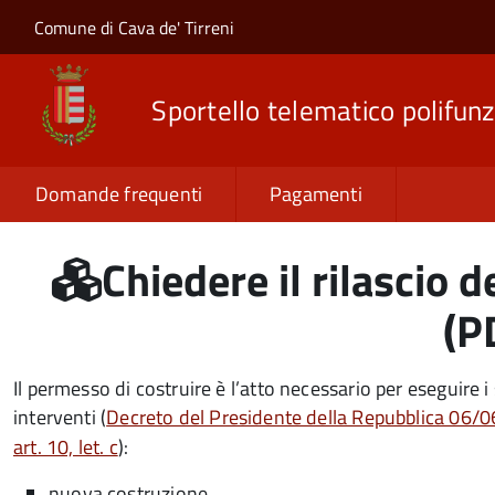
Salta al contenuto principale
Skip to site navigation
Comune di Cava de' Tirreni
Sportello telematico polifunz
Domande frequenti
Pagamenti
Chiedere il rilascio 
(P
Il permesso di costruire è l’atto necessario per eseguire i
interventi (
Decreto del Presidente della Repubblica 06/0
art. 10, let. c
):
nuova costruzione