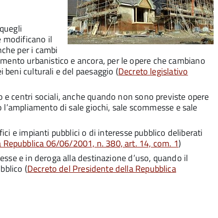
 quegli
e modificano il
nche per i cambi
umento urbanistico e ancora, per le opere che cambiano
i beni culturali e del paesaggio (
Decreto legislativo
to e centri sociali, anche quando non sono previste opere
e o l’ampliamento di sale giochi, sale scommesse e sale
ici e impianti pubblici o di interesse pubblico deliberati
a Repubblica 06/06/2001, n. 380, art. 14, com. 1
)
smesse e in deroga alla destinazione d’uso, quando il
bblico (
Decreto del Presidente della Repubblica