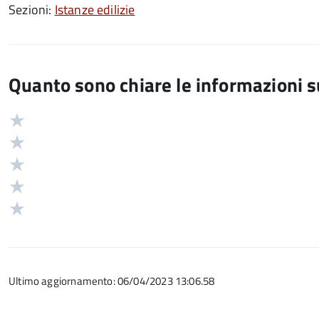
Sezioni:
Istanze edilizie
Quanto sono chiare le informazioni 
Valuta
Valutazione
5
Valuta
stelle
4
Valuta
su
stelle
3
Valuta
5
su
stelle
2
Valuta
5
su
stelle
1
5
su
stelle
5
su
Ultimo aggiornamento: 06/04/2023 13:06.58
5