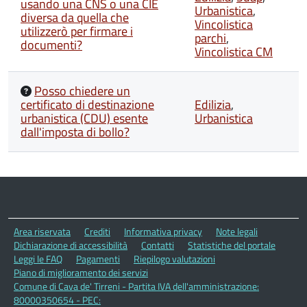
usando una CNS o una CIE
Urbanistica
,
diversa da quella che
Vincolistica
utilizzerò per firmare i
parchi
,
documenti?
Vincolistica CM
Posso chiedere un
certificato di destinazione
Edilizia
,
urbanistica (CDU) esente
Urbanistica
dall'imposta di bollo?
Area riservata
Crediti
Informativa privacy
Note legali
Dichiarazione di accessibilità
Contatti
Statistiche del portale
Leggi le FAQ
Pagamenti
Riepilogo valutazioni
Piano di miglioramento dei servizi
Comune di Cava de' Tirreni - Partita IVA dell'amministrazione:
80000350654 - PEC: