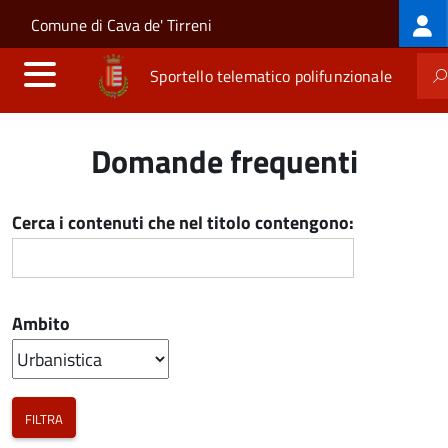
Log
Salta al contenuto principale
Skip to site navigation
Comune di Cava de' Tirreni
me
Sportello telematico polifunzionale
Domande frequenti
Cerca i contenuti che nel titolo contengono:
Ambito