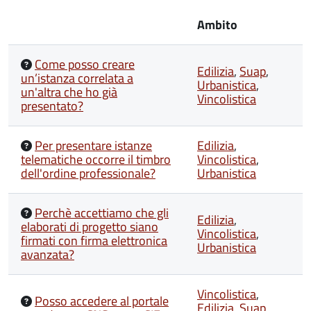
Ambito
Come posso creare
Edilizia
,
Suap
,
un’istanza correlata a
Urbanistica
,
un'altra che ho già
Vincolistica
presentato?
Per presentare istanze
Edilizia
,
telematiche occorre il timbro
Vincolistica
,
dell'ordine professionale?
Urbanistica
Perchè accettiamo che gli
Edilizia
,
elaborati di progetto siano
Vincolistica
,
firmati con firma elettronica
Urbanistica
avanzata?
Vincolistica
,
Posso accedere al portale
Edilizia
,
Suap
,