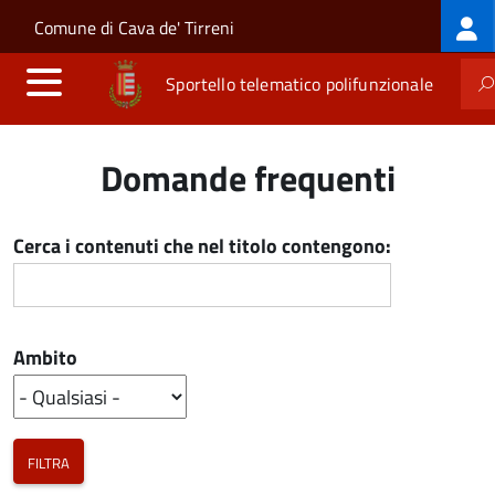
Log
Salta al contenuto principale
Skip to site navigation
Comune di Cava de' Tirreni
me
Sportello telematico polifunzionale
Domande frequenti
Cerca i contenuti che nel titolo contengono:
Ambito