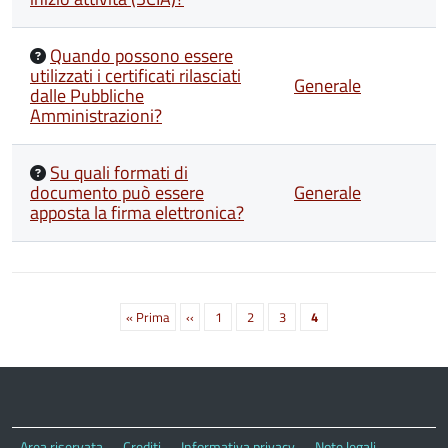
Quando possono essere
utilizzati i certificati rilasciati
Generale
dalle Pubbliche
Amministrazioni?
Su quali formati di
documento può essere
Generale
apposta la firma elettronica?
Paginazione
Prima
« Prima
Pagina
‹‹
Pagina
1
Pagina
2
Pagina
3
Pagina
4
pagina
precedente
attuale
Area riservata
Crediti
Informativa privacy
Note legali